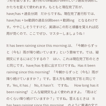
う形を取ります。進行形のbe動詞がbeenという過去分詞形に
かたちを変えて使われます。もともと現在完了形が、
have/has + 過去分詞 だからですね。現在完了進行形では、
have/has + be動詞の過去分詞been + 動詞ing となるわけで
す。ややこしそうですけど、英語はこの形と順番を覚えれば応
用が効くので、ここでぜひ、マスターしましょうね！
It has been raining since this morning.は、「今朝からずっ
と（今も）雨が降り続いています」という意味です。では、疑
問文にするにはどうするの？ はい、これは現在完了形のとき
と同じです。have/has を前に出すだけですね。Has it been
raining since this morning? 「今朝からずっと（今も）雨が
降り続けていますか？」です。答え方も現在完了形と同じで
す。Yes, it has. / No, it hasn‘t. ですね。 How long has it
been raining? こんな疑問文もよく使われますよ。「雨はど
のくらい降り続けていますか？」ですね。答えるときは It
has been raining since this morning. のように普通の文で