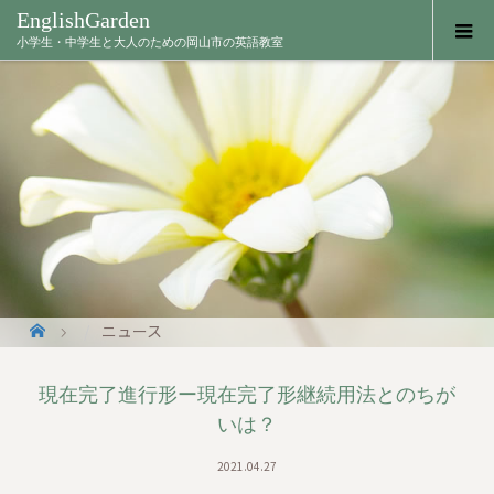
EnglishGarden
小学生・中学生と大人のための岡山市の英語教室
ニュース
現在完了進行形ー現在完了形継続用法とのちが
いは？
2021.04.27