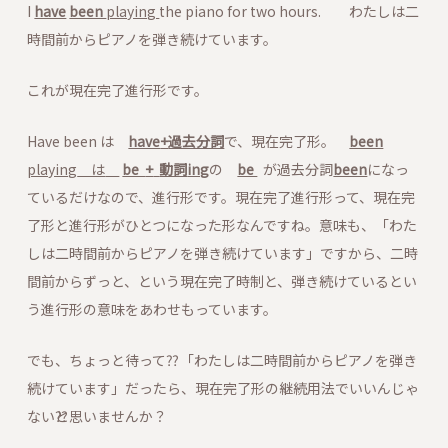
I
have
been
playing
the piano for two hours.
わたしは二
時間前からピアノを弾き続けています。
これが現在完了進行形です。
Have been は
have
+
過去分詞
で、現在完了形。
been
playing
は
be
+
動詞
ing
の
be
が過去分詞
been
になっ
ているだけなので、進行形です。現在完了進行形って、現在完
了形と進行形がひとつになった形なんですね。意味も、「わた
しは二時間前からピアノを弾き続けています」ですから、二時
間前からずっと、という現在完了時制と、弾き続けているとい
う進行形の意味をあわせもっています。
でも、ちょっと待って⁇ 「わたしは二時間前からピアノを弾き
続けています」だったら、現在完了形の継続用法でいいんじゃ
ない⁇と思いませんか？