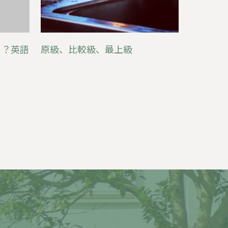
う？英語
原級、比較級、最上級