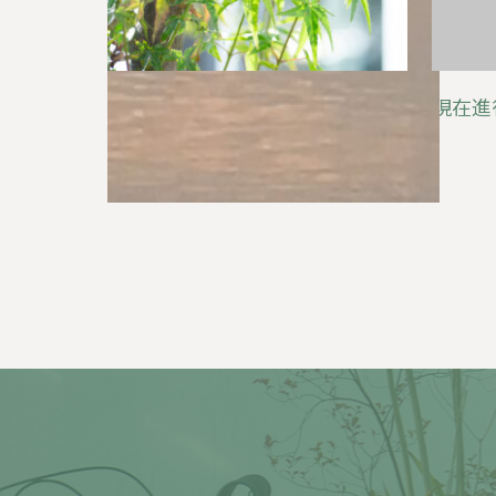
英語の名詞、形容詞、副詞と、
現在進
To不定詞