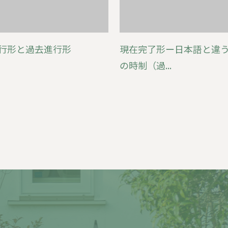
行形と過去進行形
現在完了形ー日本語と違
の時制（過...