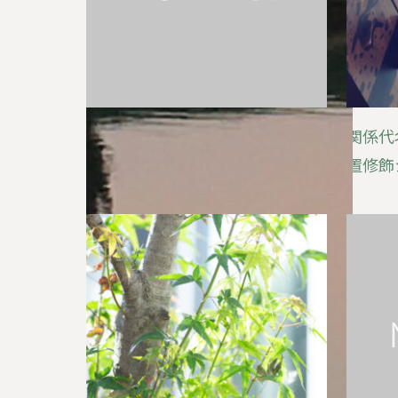
英語の否定文はかんたん
関係代
置修飾シ