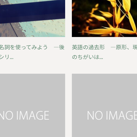
名詞を使ってみよう ―後
英語の過去形 ―原形、
リ...
のちがいは...