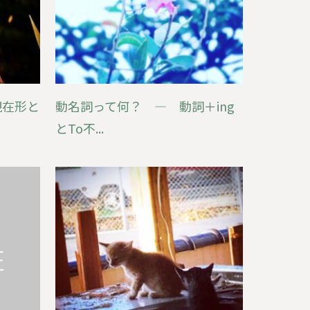
現在形と
動名詞って何？ ― 動詞＋ing
とTo不...