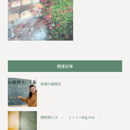
関連記事
英語の疑問文
接続詞とは ― １＋１＝Big One ...