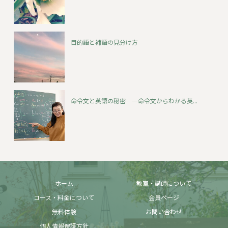
目的語と補語の見分け方
命令文と英語の秘密 ―命令文からわかる英...
ホーム
教室・講師について
コース・料金について
会員ページ
無料体験
お問い合わせ
個人情報保護方針