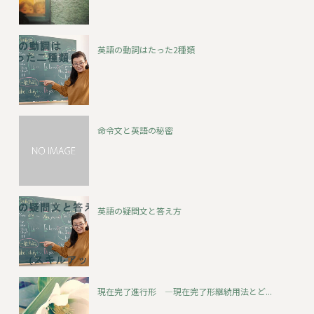
英語の動詞はたった2種類
命令文と英語の秘密
英語の疑問文と答え方
現在完了進行形 ―現在完了形継続用法とど...