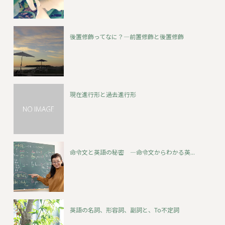
後置修飾ってなに？―前置修飾と後置修飾
現在進行形と過去進行形
命令文と英語の秘密 ―命令文からわかる英...
英語の名詞、形容詞、副詞と、To不定詞