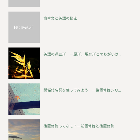
命令文と英語の秘密
英語の過去形 ―原形、現在形とのちがいは...
関係代名詞を使ってみよう ―後置修飾シリ...
後置修飾ってなに？―前置修飾と後置修飾