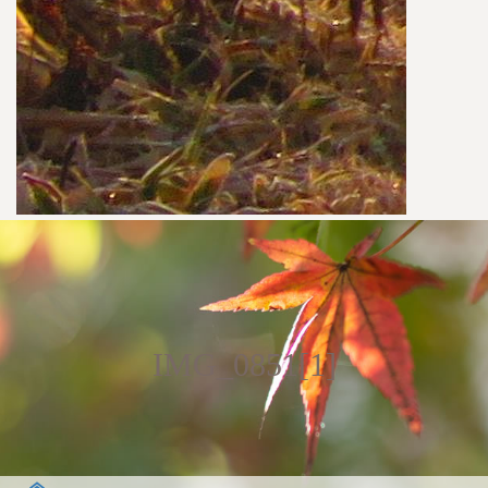
IMG_0851[1]