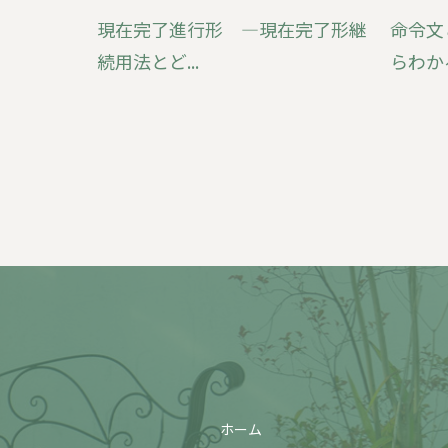
現在完了進行形 ―現在完了形継
命令文
続用法とど...
らわかる
ホーム