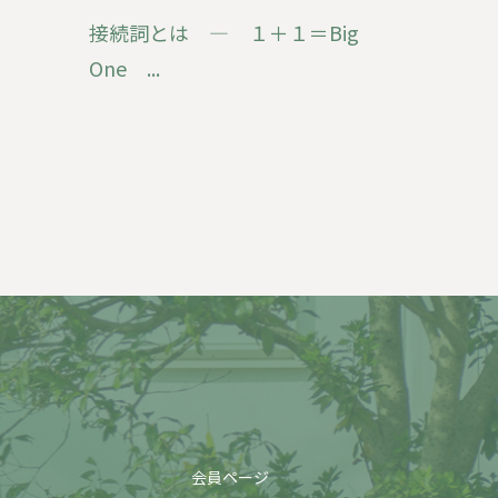
接続詞とは ― １＋１＝Big
One ...
会員ページ