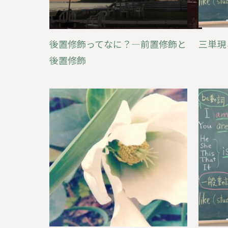
後置修飾ってなに？―前置修飾と
三単現
後置修飾