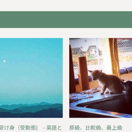
受け身（受動態) - 英語と
原級、比較級、最上級