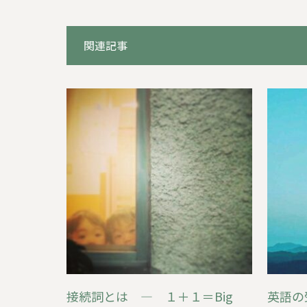
関連記事
接続詞とは ― １＋１＝Big
英語の