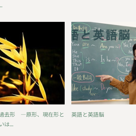
.
過去形 ―原形、現在形と
英語と英語脳
は...