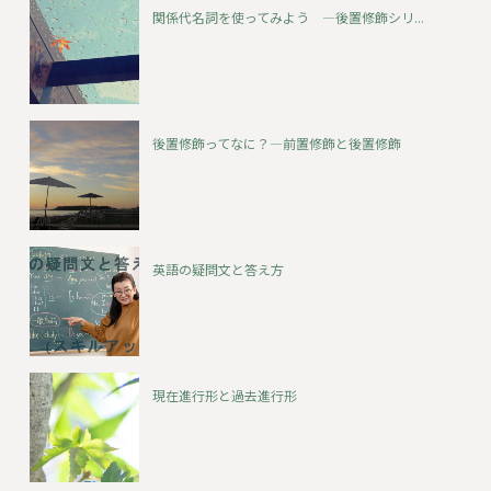
関係代名詞を使ってみよう ―後置修飾シリ...
後置修飾ってなに？―前置修飾と後置修飾
英語の疑問文と答え方
現在進行形と過去進行形