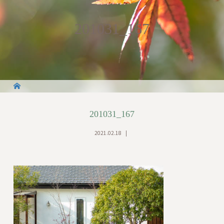
201031_167
201031_167
2021.02.18