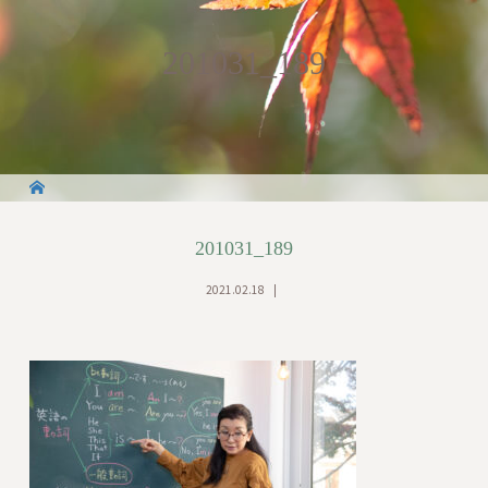
201031_189
201031_189
2021.02.18