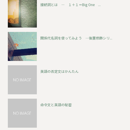
接続詞とは ― １＋１＝Big One ...
関係代名詞を使ってみよう ―後置修飾シリ...
英語の否定文はかんたん
命令文と英語の秘密